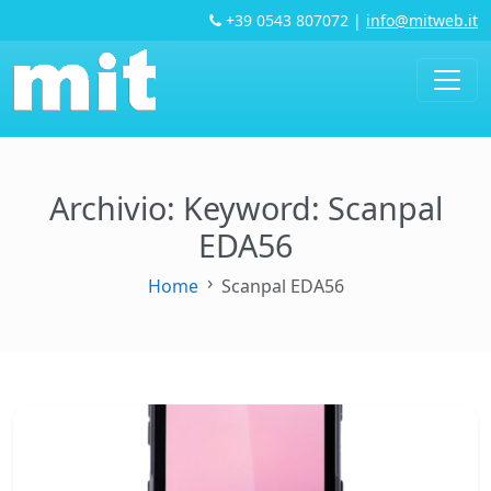
+39 0543 807072
|
info@mitweb.it
Archivio: Keyword:
Scanpal
EDA56
Home
Scanpal EDA56