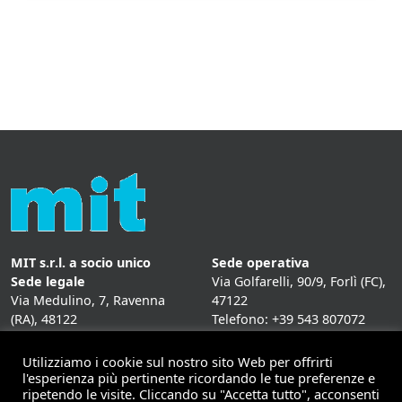
MIT s.r.l. a socio unico
Sede operativa
Sede legale
Via Golfarelli, 90/9, Forlì (FC),
Via Medulino, 7, Ravenna
47122
(RA), 48122
Telefono: +39 543 807072
P. IVA:
01431020393
Fax: +39 543 807072
Mail: info@mitweb.it
Utilizziamo i cookie sul nostro sito Web per offrirti
INFORMATIVE
l'esperienza più pertinente ricordando le tue preferenze e
ripetendo le visite. Cliccando su "Accetta tutto", acconsenti
Privacy Policy