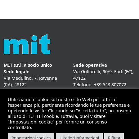
MIT s.r.l. a socio unico
Sede operativa
Sede legale
Via Golfarelli, 90/9, Forlì (FC),
Via Medulino, 7, Ravenna
47122
(RA), 48122
Telefono: +39 543 807072
P. IVA:
01431020393
Fax: +39 543 807072
Mail: info@mitweb.it
Utilizziamo i cookie sul nostro sito Web per offrirti
INFORMATIVE
l'esperienza più pertinente ricordando le tue preferenze e
ripetendo le visite. Cliccando su "Accetta tutto", acconsenti
Privacy Policy
all'uso di TUTTI i cookie. Tuttavia, puoi visitare
Cookie Policy
"Impostazioni cookie" per fornire un consenso
controllato.
Impostazioni cookies
Ulteriori informazioni
Rifiuta