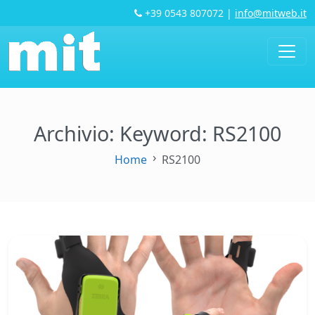
+39 0543 807072
|
info@mitweb.it
Archivio: Keyword:
RS2100
Home
RS2100