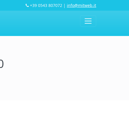
+39 0543 807072
|
info@mitweb.it
0