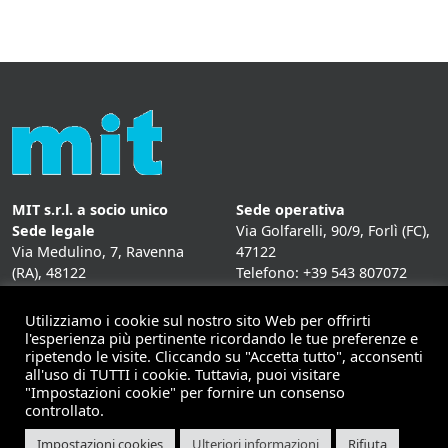
MIT s.r.l. a socio unico
Sede operativa
Sede legale
Via Golfarelli, 90/9, Forlì (FC),
Via Medulino, 7, Ravenna
47122
(RA), 48122
Telefono: +39 543 807072
P. IVA:
01431020393
Fax: +39 543 807072
Mail: info@mitweb.it
Utilizziamo i cookie sul nostro sito Web per offrirti
INFORMATIVE
l'esperienza più pertinente ricordando le tue preferenze e
ripetendo le visite. Cliccando su "Accetta tutto", acconsenti
Privacy Policy
all'uso di TUTTI i cookie. Tuttavia, puoi visitare
Cookie Policy
"Impostazioni cookie" per fornire un consenso
controllato.
Impostazioni cookies
Ulteriori informazioni
Rifiuta