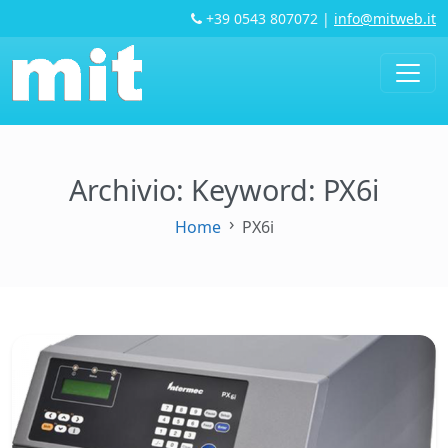
+39 0543 807072
|
info@mitweb.it
Archivio: Keyword:
PX6i
Home
PX6i