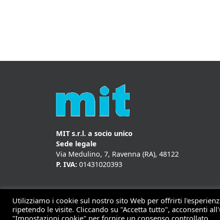
MIT s.r.l. a socio unico
Sede legale
Via Medulino, 7, Ravenna (RA), 48122
P. IVA:
01431020393
Utilizziamo i cookie sul nostro sito Web per offrirti l'esperie
ripetendo le visite. Cliccando su "Accetta tutto", acconsenti all'
Copyrigh
"Impostazioni cookie" per fornire un consenso controllato.