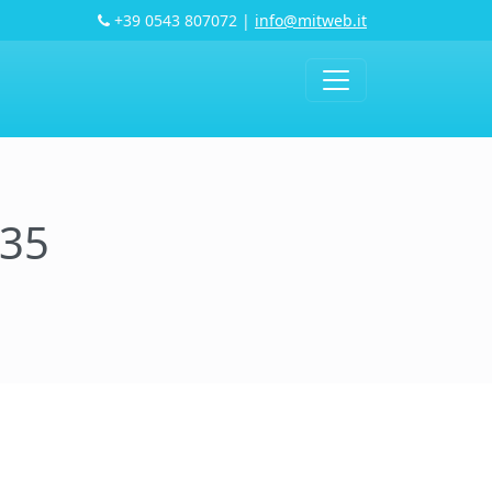
+39 0543 807072
|
info@mitweb.it
35