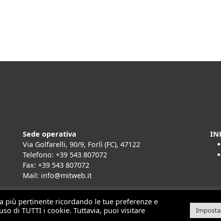
Sede operativa
IN
Via Golfarelli, 90/9, Forlì (FC), 47122
Telefono: +39 543 807072
Fax: +39 543 807072
Mail: info@mitweb.it
nza più pertinente ricordando le tue preferenze e
uso di TUTTI i cookie. Tuttavia, puoi visitare
Impostaz
t 2026 | Mit - soluzioni per il mobile computing | Made by
Horsa L