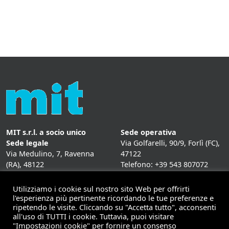
MIT s.r.l. a socio unico
Sede operativa
Sede legale
Via Golfarelli, 90/9, Forlì (FC),
Via Medulino, 7, Ravenna
47122
(RA), 48122
Telefono: +39 543 807072
P. IVA:
01431020393
Fax: +39 543 807072
Mail: info@mitweb.it
Utilizziamo i cookie sul nostro sito Web per offrirti
INFORMATIVE
l'esperienza più pertinente ricordando le tue preferenze e
ripetendo le visite. Cliccando su "Accetta tutto", acconsenti
Privacy Policy
all'uso di TUTTI i cookie. Tuttavia, puoi visitare
Cookie Policy
"Impostazioni cookie" per fornire un consenso