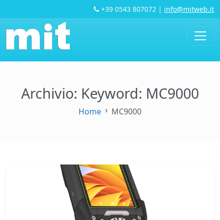
+39 0543 807072
|
info@mitweb.it
Archivio: Keyword:
MC9000
Home
MC9000