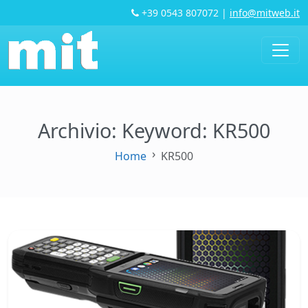
+39 0543 807072
|
info@mitweb.it
Archivio: Keyword:
KR500
Home
KR500