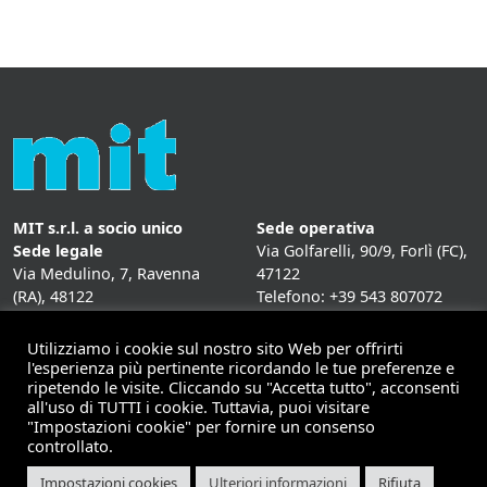
MIT s.r.l. a socio unico
Sede operativa
Sede legale
Via Golfarelli, 90/9, Forlì (FC),
Via Medulino, 7, Ravenna
47122
(RA), 48122
Telefono: +39 543 807072
P. IVA:
01431020393
Fax: +39 543 807072
Mail: info@mitweb.it
Utilizziamo i cookie sul nostro sito Web per offrirti
INFORMATIVE
l'esperienza più pertinente ricordando le tue preferenze e
ripetendo le visite. Cliccando su "Accetta tutto", acconsenti
Privacy Policy
all'uso di TUTTI i cookie. Tuttavia, puoi visitare
Cookie Policy
"Impostazioni cookie" per fornire un consenso
controllato.
Impostazioni cookies
Ulteriori informazioni
Rifiuta