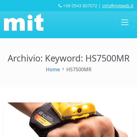
+39 0543 807072
|
info@mitweb.it
Archivio: Keyword:
HS7500MR
Home
HS7500MR