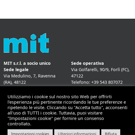
MIT s.r.l. a socio unico
Sede operativa
Sede legale
Via Golfarelli, 90/9, Forlì (FC),
Via Medulino, 7, Ravenna
47122
(RA), 48122
Telefono: +39 543 807072
P. IVA:
01431020393
Fax: +39 543 807072
Mail: info@mitweb.it
Utilizziamo i cookie sul nostro sito Web per offrirti
INFORMATIVE
l'esperienza più pertinente ricordando le tue preferenze e
ripetendo le visite. Cliccando su "Accetta tutto", acconsenti
Privacy Policy
all'uso di TUTTI i cookie. Tuttavia, puoi visitare
Cookie Policy
"Impostazioni cookie" per fornire un consenso
controllato.
Impostazioni cookies
Ulteriori informazioni
Rifiuta