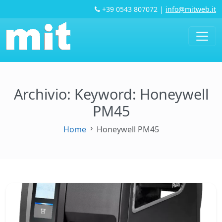
+39 0543 807072
|
info@mitweb.it
Archivio: Keyword:
Honeywell
PM45
Home
Honeywell PM45