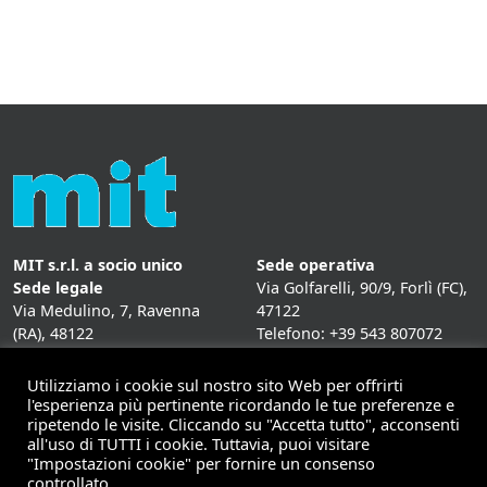
MIT s.r.l. a socio unico
Sede operativa
Sede legale
Via Golfarelli, 90/9, Forlì (FC),
Via Medulino, 7, Ravenna
47122
(RA), 48122
Telefono: +39 543 807072
P. IVA:
01431020393
Fax: +39 543 807072
Mail: info@mitweb.it
Utilizziamo i cookie sul nostro sito Web per offrirti
INFORMATIVE
l'esperienza più pertinente ricordando le tue preferenze e
ripetendo le visite. Cliccando su "Accetta tutto", acconsenti
Privacy Policy
all'uso di TUTTI i cookie. Tuttavia, puoi visitare
Cookie Policy
"Impostazioni cookie" per fornire un consenso
controllato.