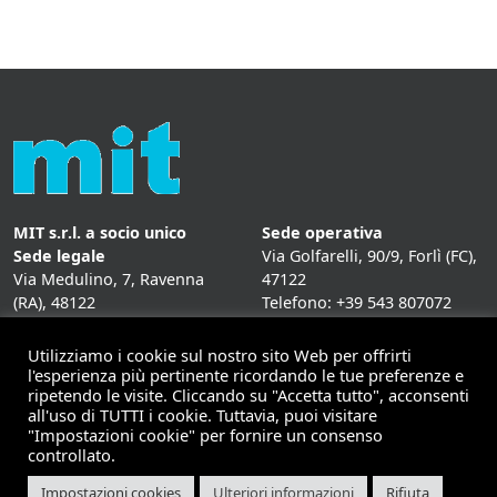
MIT s.r.l. a socio unico
Sede operativa
Sede legale
Via Golfarelli, 90/9, Forlì (FC),
Via Medulino, 7, Ravenna
47122
(RA), 48122
Telefono: +39 543 807072
P. IVA:
01431020393
Fax: +39 543 807072
Mail: info@mitweb.it
Utilizziamo i cookie sul nostro sito Web per offrirti
INFORMATIVE
l'esperienza più pertinente ricordando le tue preferenze e
ripetendo le visite. Cliccando su "Accetta tutto", acconsenti
Privacy Policy
all'uso di TUTTI i cookie. Tuttavia, puoi visitare
Cookie Policy
"Impostazioni cookie" per fornire un consenso
controllato.
Impostazioni cookies
Ulteriori informazioni
Rifiuta