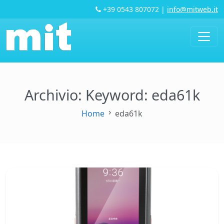
+39 0543 807072
|
info@mitweb.it
Archivio: Keyword:
eda61k
Home
eda61k