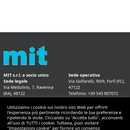
MIT s.r.l. a socio unico
Sede operativa
Sede legale
Via Golfarelli, 90/9, Forlì (FC),
Via Medulino, 7, Ravenna
47122
(RA), 48122
Telefono: +39 543 807072
P. IVA:
01431020393
Fax: +39 543 807072
Mail: info@mitweb.it
Utilizziamo i cookie sul nostro sito Web per offrirti
INFORMATIVE
l'esperienza più pertinente ricordando le tue preferenze e
ripetendo le visite. Cliccando su "Accetta tutto", acconsenti
Privacy Policy
all'uso di TUTTI i cookie. Tuttavia, puoi visitare
Cookie Policy
"Impostazioni cookie" per fornire un consenso