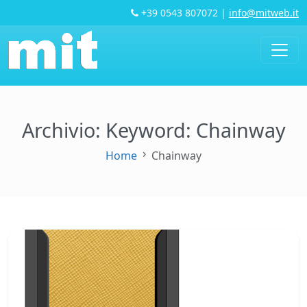
+39 0543 807072
|
info@mitweb.it
Archivio: Keyword:
Chainway
Home
Chainway