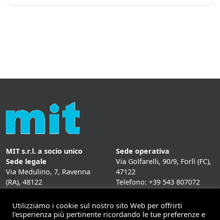
MIT s.r.l. a socio unico
Sede operativa
Sede legale
Via Golfarelli, 90/9, Forlì (FC),
Via Medulino, 7, Ravenna
47122
(RA), 48122
Telefono: +39 543 807072
P. IVA:
01431020393
Fax: +39 543 807072
Mail: info@mitweb.it
Utilizziamo i cookie sul nostro sito Web per offrirti
INFORMATIVE
l'esperienza più pertinente ricordando le tue preferenze e