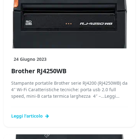
24 Giugno 2023
Brother RJ4250WB
Stampante portatile Brother serie RJ4200 (RJ4250WB) da
4″ Wi-Fi Caratteristiche tecniche: porta usb 2.0 full
speed, mini-B carta termica larghezza 4″ –...Leggi
tutto...
Leggi l'articolo