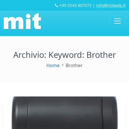
+39 0543 807072
|
info@mitweb.it
Archivio: Keyword:
Brother
Home
Brother