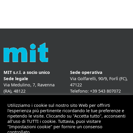
MIT s.r.l. a socio unico
Sede operativa
Sede legale
Via Golfarelli, 90/9, Forlì (FC),
Via Medulino, 7, Ravenna
47122
(RA), 48122
Telefono: +39 543 807072
P. IVA:
01431020393
Fax: +39 543 807072
Mail: info@mitweb.it
Utilizziamo i cookie sul nostro sito Web per offrirti
INFORMATIVE
l'esperienza più pertinente ricordando le tue preferenze e
ripetendo le visite. Cliccando su "Accetta tutto", acconsenti
Privacy Policy
all'uso di TUTTI i cookie. Tuttavia, puoi visitare
Cookie Policy
"Impostazioni cookie" per fornire un consenso
controllato.