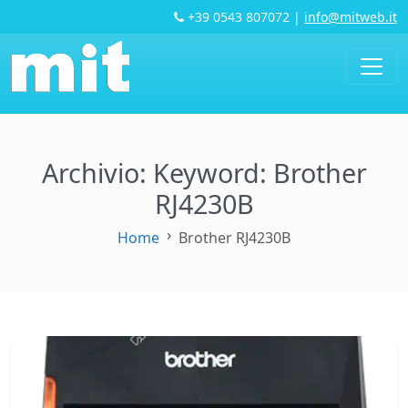
+39 0543 807072
|
info@mitweb.it
Archivio: Keyword:
Brother
RJ4230B
Home
Brother RJ4230B