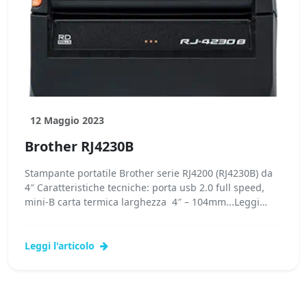
12 Maggio 2023
Brother RJ4230B
Stampante portatile Brother serie RJ4200 (RJ4230B) da
4″ Caratteristiche tecniche: porta usb 2.0 full speed,
mini-B carta termica larghezza 4″ – 104mm...Leggi
tutto...
Leggi l'articolo