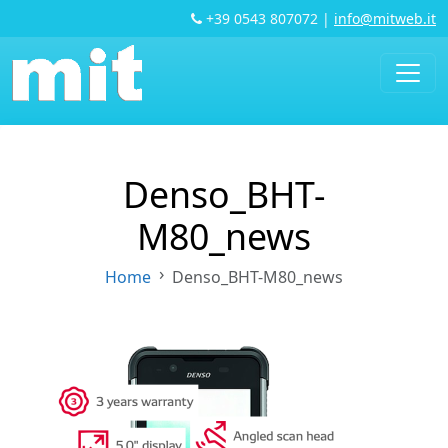
+39 0543 807072
|
info@mitweb.it
Denso_BHT-
M80_news
Home
Denso_BHT-M80_news