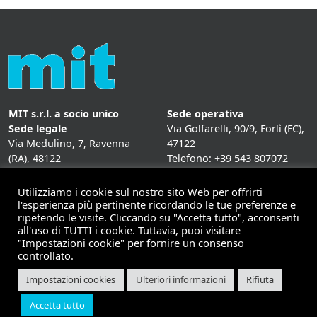
MIT s.r.l. a socio unico
Sede operativa
Sede legale
Via Golfarelli, 90/9, Forlì (FC),
Via Medulino, 7, Ravenna
47122
(RA), 48122
Telefono: +39 543 807072
P. IVA:
01431020393
Fax: +39 543 807072
Mail: info@mitweb.it
Utilizziamo i cookie sul nostro sito Web per offrirti
INFORMATIVE
l'esperienza più pertinente ricordando le tue preferenze e
ripetendo le visite. Cliccando su "Accetta tutto", acconsenti
Privacy Policy
all'uso di TUTTI i cookie. Tuttavia, puoi visitare
Cookie Policy
"Impostazioni cookie" per fornire un consenso
controllato.
Impostazioni cookies
Ulteriori informazioni
Rifiuta
Copyright 2026 | Mit - soluzioni per il mobile computing |
Accetta tutto