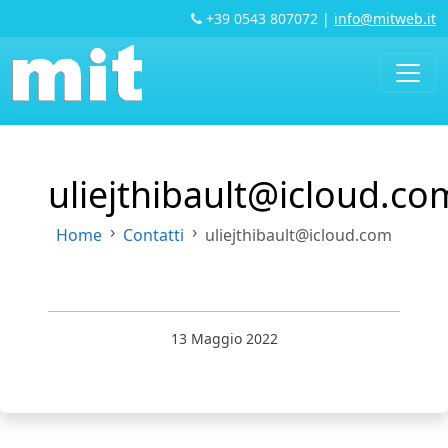
+39 0543 807072
|
info@mitweb.it
uliejthibault@icloud.co
Home
Contatti
uliejthibault@icloud.com
13 Maggio 2022