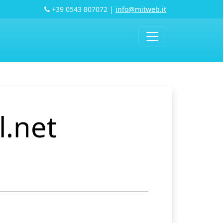
+39 0543 807072
|
info@mitweb.it
l.net