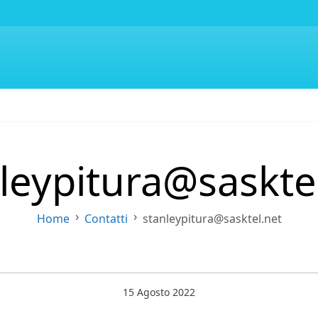
leypitura@saskte
Home
Contatti
stanleypitura@sasktel.net
15 Agosto 2022