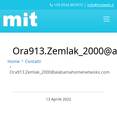
+39 0543 807072
|
info@mitweb.it
Ora913.Zemlak_2000@
Home
Contatti
Ora913.Zemlak_2000@alabamahomenetwoks.com
13 Aprile 2022