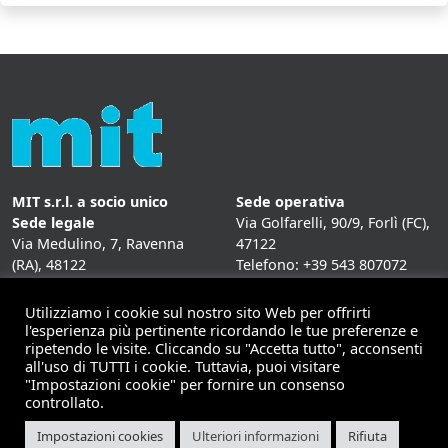
MIT s.r.l. a socio unico
Sede operativa
Sede legale
Via Golfarelli, 90/9, Forlì (FC),
Via Medulino, 7, Ravenna
47122
(RA), 48122
Telefono: +39 543 807072
P. IVA:
01431020393
Fax: +39 543 807072
Mail: info@mitweb.it
Utilizziamo i cookie sul nostro sito Web per offrirti
INFORMATIVE
l'esperienza più pertinente ricordando le tue preferenze e
ripetendo le visite. Cliccando su "Accetta tutto", acconsenti
Privacy Policy
all'uso di TUTTI i cookie. Tuttavia, puoi visitare
Cookie Policy
"Impostazioni cookie" per fornire un consenso
controllato.
Impostazioni cookies
Ulteriori informazioni
Rifiuta