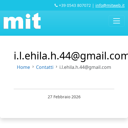
+39 0543 807072
|
info@mitweb.it
i.l.ehila.h.44@gmail.co
Home
Contatti
i.l.ehila.h.44@gmail.com
27 Febbraio 2026