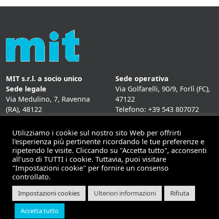
MIT s.r.l. a socio unico
Sede operativa
Sede legale
Via Golfarelli, 90/9, Forlì (FC),
Via Medulino, 7, Ravenna
47122
(RA), 48122
Telefono: +39 543 807072
P. IVA:
01431020393
Fax: +39 543 807072
Mail: info@mitweb.it
Utilizziamo i cookie sul nostro sito Web per offrirti
INFORMATIVE
l'esperienza più pertinente ricordando le tue preferenze e
ripetendo le visite. Cliccando su "Accetta tutto", acconsenti
Privacy Policy
all'uso di TUTTI i cookie. Tuttavia, puoi visitare
Cookie Policy
"Impostazioni cookie" per fornire un consenso
controllato.
Impostazioni cookies
Ulteriori informazioni
Rifiuta
Copyright 2026 | Mit - soluzioni per il mobile computing |
Accetta tutto