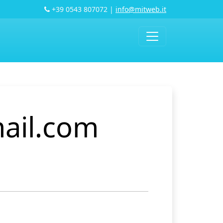
+39 0543 807072
|
info@mitweb.it
mail.com