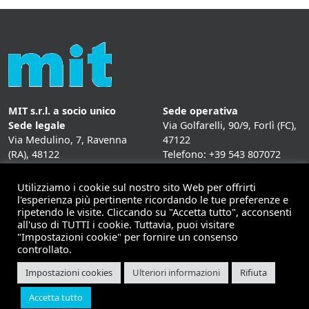
MIT s.r.l. a socio unico
Sede operativa
Sede legale
Via Golfarelli, 90/9, Forlì (FC),
Via Medulino, 7, Ravenna
47122
(RA), 48122
Telefono: +39 543 807072
P. IVA:
01431020393
Fax: +39 543 807072
Mail: info@mitweb.it
Utilizziamo i cookie sul nostro sito Web per offrirti
INFORMATIVE
l'esperienza più pertinente ricordando le tue preferenze e
ripetendo le visite. Cliccando su "Accetta tutto", acconsenti
Privacy Policy
all'uso di TUTTI i cookie. Tuttavia, puoi visitare
Cookie Policy
"Impostazioni cookie" per fornire un consenso
controllato.
Impostazioni cookies
Ulteriori informazioni
Rifiuta
Copyright 2026 | Mit - soluzioni per il mobile computing |
Accetta tutto