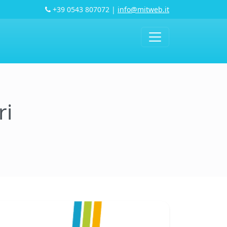
+39 0543 807072
|
info@mitweb.it
ri